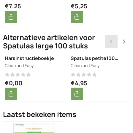
Prijs: 7,25
Prijs: 5,25
€7,25
€5,25
Alternatieve artikelen voor
Spatulas large 100 stuks
Harsinstructieboekje
Spatulas petite100
stuks
Merk:
Merk:
Clean and Easy
Clean and Easy
Prijs: 0,00
Prijs: 4,95
€0,00
€4,95
Laatst bekeken items