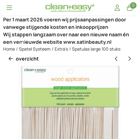
Cookievoorkeuren zijn momenteel gesloten.
0
Per 1 maart 2026 voeren wij prijsaanpassingen door
vanwege stijgende kosten en inkoopprijzen
Wij stappen langzaam over naar een nieuwe naam én
een ver
n
ieuwde website www.satinbeauty.nl
Home
/
Spatel Systeem
/
Extra's
/
Spatulas large 100 stuks
overzicht