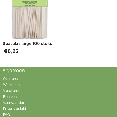
Spatulas large 100 stuks
€
6,25
Algemeen
Over ons
Workshops
Vacatures
Beurzen
Voorwaarden
Privacy beleid
FAQ