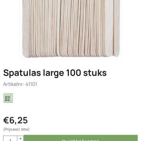
Spatulas large 100 stuks
Artikelnr:
41101
€
6,25
(Prijs excl. btw)
Aantal
+