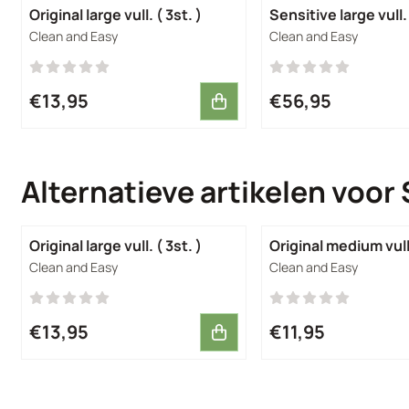
Original large vull. ( 3st. )
Sensitive large vull.
Merk:
Merk:
Clean and Easy
Clean and Easy
Prijs: 13,95
Prijs: 56,95
€13,95
€56,95
Alternatieve artikelen voor
Original large vull. ( 3st. )
Original medium vull
Merk:
Merk:
Clean and Easy
Clean and Easy
Prijs: 13,95
Prijs: 11,95
€13,95
€11,95