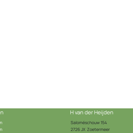
ën
H van der Heijden
em
Saloméschouw 154
em
2726 JX Zoetermeer