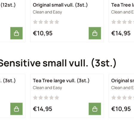
 (12st.)
Original small vull. (3st.)
T
Merk:
Merk:
Clean and Easy
Clean and 
Prijs: 10,95
Prijs: 14,9
€10,95
€14,95
Sensitive small vull. (3st.)
. (3st.)
Tea Tree large vull. (3st.)
Original sm
Merk:
Merk:
Clean and Easy
Clean and 
Prijs: 14,95
Prijs: 10,9
€14,95
€10,95