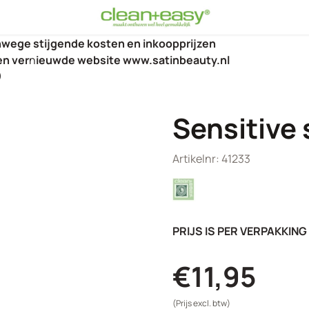
anwege stijgende kosten en inkoopprijzen
en ver
n
ieuwde website www.satinbeauty.nl
)
Sensitive s
Artikelnr:
41233
PRIJS IS PER VERPAKKING
€
11,95
(Prijs excl. btw)