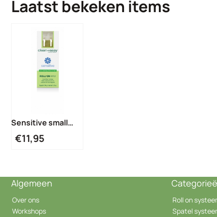
Laatst bekeken items
Sensitive small
vull. (3st.)
€
11,95
Algemeen
Categorie
Over ons
Roll on syste
Workshops
Spatel syste