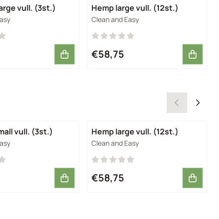
ea Tree large vull. (3st.)
Hemp large vull. (12st.)
Merk:
Easy
Clean and Easy
5
Prijs: 58,75
€58,75
all vull. (3st.)
Hemp large vull. (12st.)
Merk:
Easy
Clean and Easy
5
Prijs: 58,75
€58,75