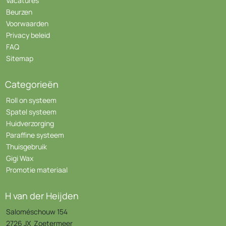
Vacatures
Beurzen
Voorwaarden
Privacy beleid
FAQ
Sitemap
Categorieën
Roll on systeem
Spatel systeem
Huidverzorging
Paraffine systeem
Thuisgebruik
Gigi Wax
Promotie materiaal
H van der Heijden
Saloméschouw 154
2726 JX Zoetermeer