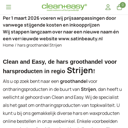
Cookievoorkeuren zijn momenteel gesloten.
0
Per 1 maart 2026 voeren wij prijsaanpassingen door
vanwege stijgende kosten en inkoopprijzen
Wij stappen langzaam over naar een nieuwe naam én
een ver
n
ieuwde website www.satinbeauty.nl
Home
/
hars groothandel Strijen
Clean and Easy, de hars groothandel voor
Strijen
harsproducten in regio
!
Als u op zoek bent naar een
groothandel
voor
ontharingsproducten in de buurt van
Strijen
, dan heeft u
wellicht al gehoord van Clean and Easy. Wij de specialist
als het gaat om ontharingsproducten van topkwaliteit. U
kunt u bij ons gemakkelijk diverse hars en waxproducten
online bestellen in onze webwinkel. Enkele voorbeelden