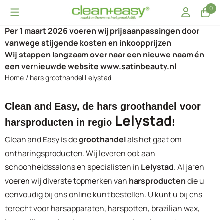
Cookievoorkeuren zijn momenteel gesloten.
0
Per 1 maart 2026 voeren wij prijsaanpassingen door
vanwege stijgende kosten en inkoopprijzen
Wij stappen langzaam over naar een nieuwe naam én
een ver
n
ieuwde website www.satinbeauty.nl
Home
/
hars groothandel Lelystad
Clean and Easy, de hars groothandel voor
Lelystad
harsproducten in regio
!
Clean and Easy is de
groothandel
als het gaat om
ontharingsproducten. Wij leveren ook aan
schoonheidssalons en specialisten in
Lelystad
. Al jaren
voeren wij diverste topmerken van
harsproducten
die u
eenvoudig bij ons online kunt bestellen. U kunt u bij ons
terecht voor harsapparaten, harspotten, brazilian wax,