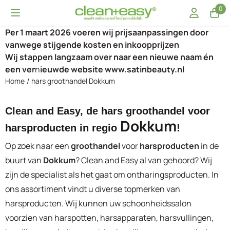
Cookievoorkeuren zijn momenteel gesloten.
0
Per 1 maart 2026 voeren wij prijsaanpassingen door
vanwege stijgende kosten en inkoopprijzen
Wij stappen langzaam over naar een nieuwe naam én
een ver
n
ieuwde website www.satinbeauty.nl
Home
/
hars groothandel Dokkum
Clean and Easy, de hars groothandel voor
Dokkum
harsproducten in regio
!
Op zoek naar een
groothandel
voor
harsproducten
in de
buurt van
Dokkum
? Clean and Easy al van gehoord? Wij
zijn de specialist als het gaat om ontharingsproducten. In
ons assortiment vindt u diverse topmerken van
harsproducten. Wij kunnen uw schoonheidssalon
voorzien van harspotten, harsapparaten, harsvullingen,